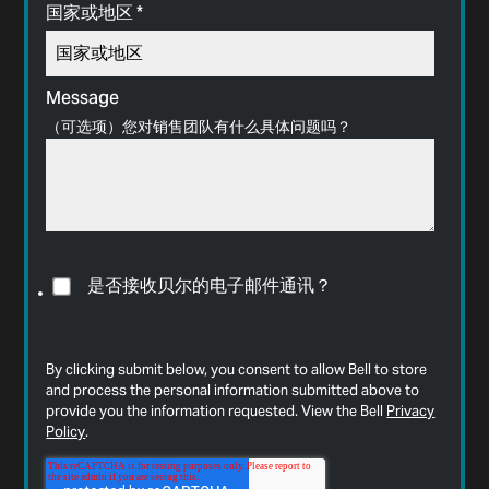
国家或地区
*
Message
（可选项）您对销售团队有什么具体问题吗？
是否接收贝尔的电子邮件通讯？
By clicking submit below, you consent to allow Bell to store
and process the personal information submitted above to
provide you the information requested. View the Bell
Privacy
Policy
.